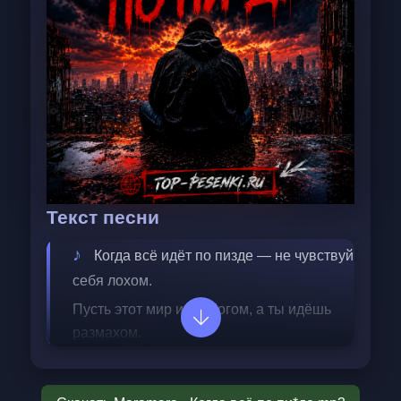
Текст песни
Когда всё идёт по пизде — не чувствуй 
себя лохом.  
Пусть этот мир идёт богом, а ты идёшь 
размахом.  
Тебя ломали не раз, кидали в грязь 
жестоко,  