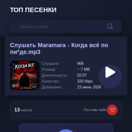
ТОП ПЕСЕНКИ
Слушать
Maramara - Когда всё по
пи*де.mp3
Слушали:
968
Размер:
~ 7 MB
Длительность:
02:07
Качество:
320 kbps
Добавлено:
23 июнь 2026
13
лайков
Поставь лайк: