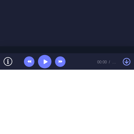
что не выбраться. После чёрной полосы
приходит свет, и тот, кто не сломался,
становится важным. В финале — отвага
и падения, но он поднимается и живёт, а
не сдаётся. В конечном счёте, это
манифест выживания и силы духа.
00:00
…