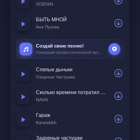
SISENIN
А ты иди вперёд и заставляй их 
ошибаться.  
БЫТЬ МНОЙ
Аня Пузова
Ведь жизнь одна, братан, и срок у нас 
недолог.  
Так нахуй страх и боль — иди своей 
Создай свою песню!
Генерация профессиональной музыки всего за
25 ₽
дорогой.  
Пускай невзгоды станут для тебя уроком, 
Спелые дыньки
Озорные Частушки
А ты для близких будь огнём живым и 
истоком.  
Сколько времени потратил зря
NAVAI
Меня кидали свои и предавали часто.  
Гараж
Я видел фальшь в глазах под маской 
Karetskikh
дружбы и богатства.  
Но стал сильней, хотя внутри бывало всё 
Задорные частушки