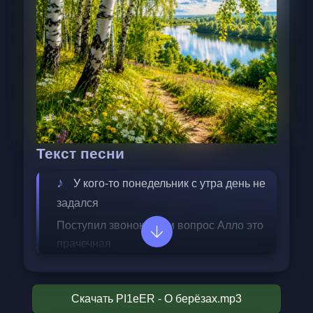
Текст песни
У кого-то понедельник с утра день не 
задался
Поступил звонок а там вопрос Алло это 
прачечная
У водителя автобуса отпало колесо
Так вокруг оси глобуса завертелось всё
Скачать PI1eER - О берёзах.mp3
Берёзы берёзы осины и дубы