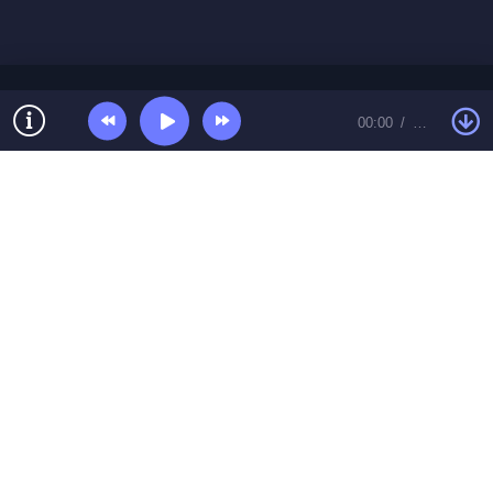
00:00
…
© Топ песенки 2026 Контакты:
toppesent@gmail.com