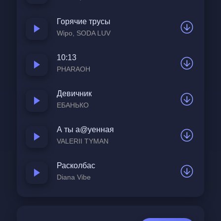
демонстрируя полное равнодушие к
Горячие трусы
людской суете. Вся реальность
Wipo, SODA LUV
воспринимается как один большой цирк,
где каждый элемент существует
10:13
независимо от остальных.
PHARAOH
Девичник
ЕБАНЬКО
А ты а@уенная
VALERII TYMAN
Расколбас
Diana Vibe