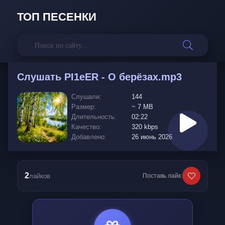
ТОП ПЕСЕНКИ
Слушать
PI1eER - О берёзах.mp3
Слушали:
144
Размер:
~ 7 MB
Длительность:
02:22
Качество:
320 kbps
Добавлено:
26 июнь 2026
2
лайков
Поставь лайк: