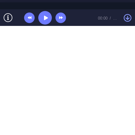
00:00
…
© Топ песенки 2026 Контакты:
toppesent@gmail.com