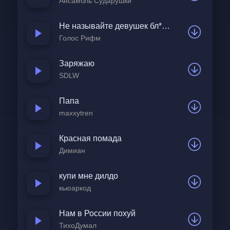
Ансамбль Сударушки
Не называйте девушек бл*дями!
Голос Рифм
Заряжаю
SDLW
Папа
maxxytren
Красная помада
Димиан
купи мне дилдо
кьюаркод
Нам в России похуй
ТихоДумал