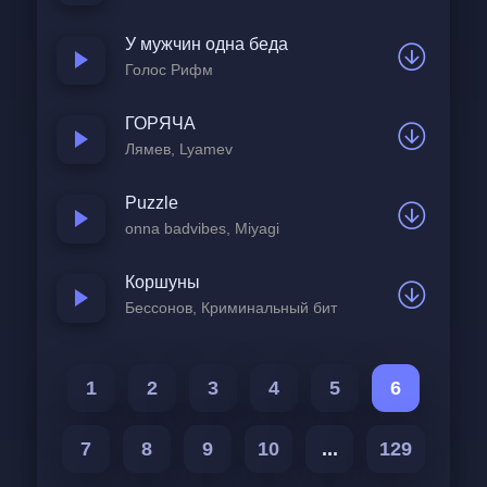
У мужчин одна беда
Голос Рифм
ГОРЯЧА
Лямев, Lyamev
Puzzle
onna badvibes, Miyagi
Коршуны
Бессонов, Криминальный бит
1
2
3
4
5
6
7
8
9
10
...
129