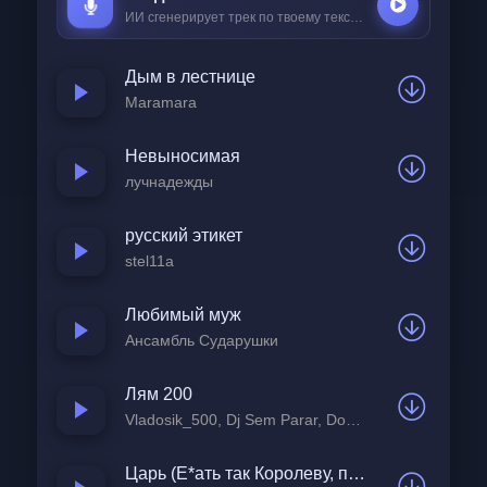
ИИ сгенерирует трек по твоему тексту за
25 ₽
Дым в лестнице
Maramara
Невыносимая
лучнадежды
русский этикет
stel11a
Любимый муж
Ансамбль Сударушки
Лям 200
Vladosik_500, Dj Sem Parar, Don Padro
Царь (Е*ать так Королеву, проиграть так миллион)