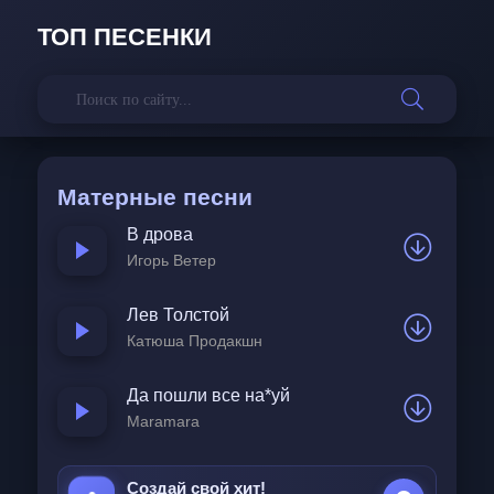
ТОП ПЕСЕНКИ
Матерные песни
В дрова
Игорь Ветер
Лев Толстой
Катюша Продакшн
Да пошли все на*уй
Maramara
Создай свой хит!