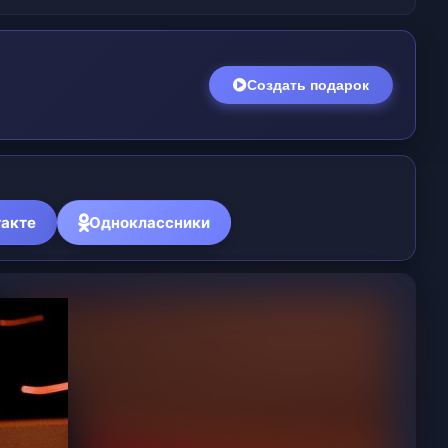
Создать подарок
акте
Одноклассники