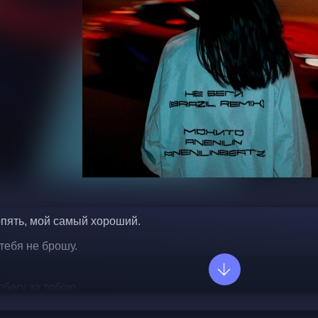
опять, мой самый хороший.
 тебя не брошу.
обегу за тобою.
 я стану другою.