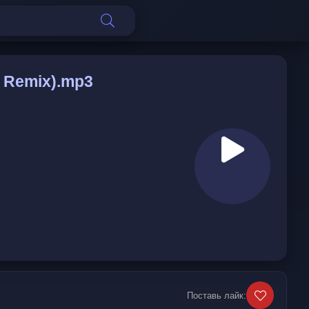
l Remix).mp3
Поставь лайк: