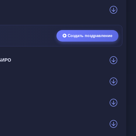
Создать поздравление
УБИРО
ва измениться ради него и обещает быть с
ажность их отношений.