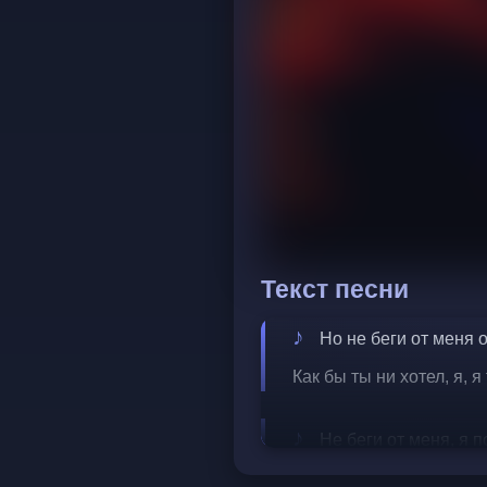
Текст песни
Но не беги от меня 
Как бы ты ни хотел, я, я
Не беги от меня, я п
Я сначала начну с себя,