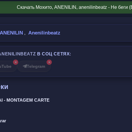
Скачать Мохито, ANENILIN, anenilinbeatz - Не беги (
ть, мой самый хороший.
 тебя не брошу.
ANENILIN
,
Anenilinbeatz
"нет" сомнениям.
 буду.
ANENILINBEATZ
В СОЦ СЕТЯХ:
 прикосновения.
✕
✕
uTube
Telegram
бовь - это чудо.
еки
обегу за тобою.
 я стану другою.
AI - MONTAGEM CARTE
опять, мой самый хороший.
rar
 тебя не брошу.