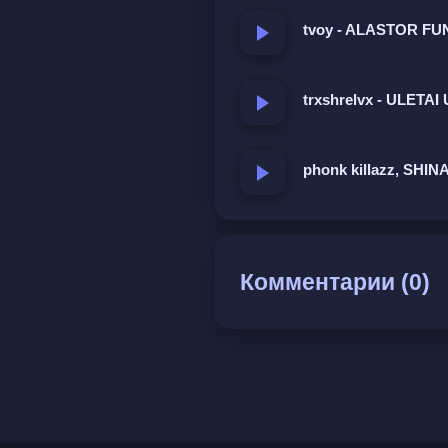
tvoy - ALASTOR F
trxshrelvx - ULETA
phonk killazz, SHIN
Комментарии (0)