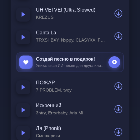
И уже неважно,
UH VEI VEI (Ultra Slowed)
Что расскажут в принципе.
KREZUS
Мне бы так хотелось
Canta La
Перейти границы.
TRXSHBXY, Nxppy, CLASYXX, Fyex
Перечитай меня между строк,
Создай песню в подарок!
Поставь закладку в любимом моменте.
Уникальная ИИ-песня для друга или любимой за
25 ₽
Мы можем быть в любом из жанров,
ПОЖАР
Но
7 PROBLEM, tvoy
Сейчас нам пофиг какой там рейтинг.
Искренний
Хочешь — давай продолжим 
3ntry, Errxrbaby, Aria Mi
ошибаться.
Ля (Phonk)
Если захочешь,
Смешарики