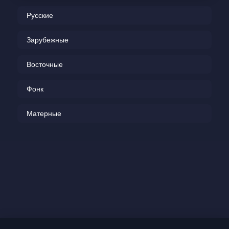
Холодными руками
Русские
Коснёшься моих.
Зарубежные
И уже неважно,
Что расскажут в принципе.
Восточные
Мне бы так хотелось
Фонк
Перейти границы.
Матерные
О желании продолжать отношения,
несмотря на возможные ошибки и
непонимание со стороны окружающих.
Автор предлагает своей возлюбленной
продолжать касаться друг друга без
причины и не обращать внимания на то,
что скажут другие. Он хочет перейти