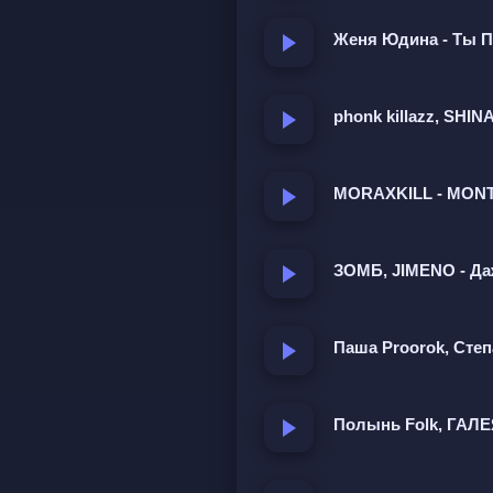
Женя Юдина - Ты Пр
phonk killazz, SH
MORAXKILL - MON
ЗОМБ, JIMENO - Да
Паша Proorok, Степ
Полынь Folk, ГАЛЕЯ