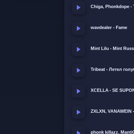
Chiga, Phonkdope
wavdealer - Fame
Mint Lilu - Mint Russ
Tribeat - Летел гол
XCELLA - SE SUPO
ZXLXN, VANAWEIN 
phonk killazz, Manti