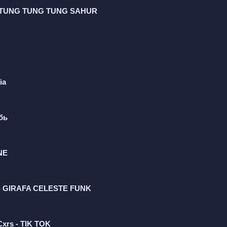
 - TUNG ТUNG TUNG SAHUR
ia
убь
NE
- GIRAFA CELESTE FUNK
Cxrs - TIK TOK