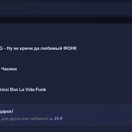
G - Ну не кричи да любимый ФОНК
 Часики
insi Bas La Vida Funk
дарок!
 для друга или любимой за
25 ₽