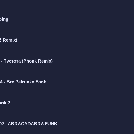
ping
E Remix)
- Пустота (Phonk Remix)
 - Bre Petrunko Fonk
unk 2
 ZN07 - ABRACADABRA FUNK