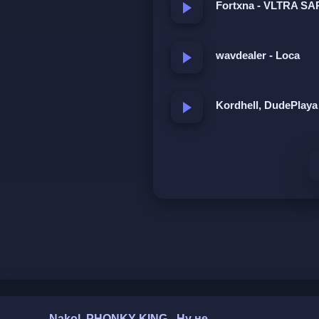
Fortxna - VLTRA S
wavdealer - Loca
Kordhell, DudePlaya
Nakol, PHONKY KING - Ну не кричи да любимый ФОНК