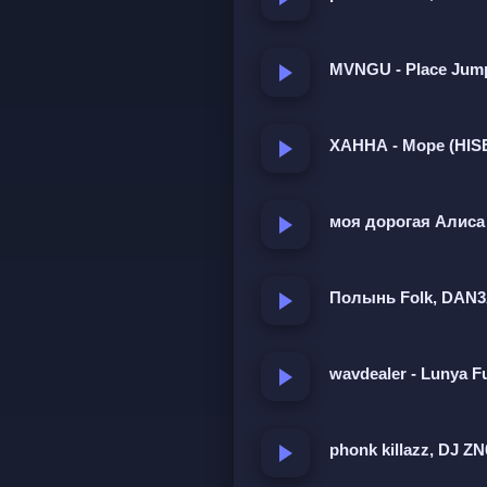
MVNGU - Place Jum
ХАННА - Море (HIS
моя дорогая Алиса 
Полынь Folk, DAN3A
wavdealer - Lunya F
phonk killazz, DJ