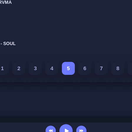
ARVMA
 - SOUL
1
2
3
4
5
6
7
8