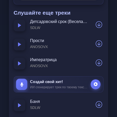
По запястьям лезвием скользя.
Слушайте еще треки
Почему без миллионов можно,
Детсадовский срок (Веселая песенка)
Почему без одного нельзя?
SDLW
Прости
ANOSOVX
Императрица
ANOSOVX
Создай свой хит!
ИИ сгенерирует трек по твоему тексту за
25 ₽
Баня
SDLW