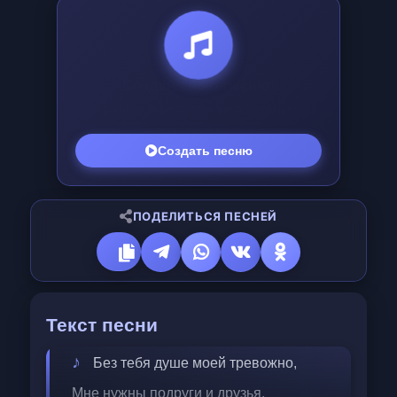
Создай свой хит!
ИИ сгенерирует трек по твоему тексту за
25
₽
Создать трек
ПОДЕЛИТЬСЯ ПЕСНЕЙ
Текст песни
Без тебя душе моей тревожно,
Мне нужны подруги и друзья.