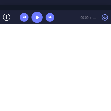
00:00
…
© Топ песенки 2026 Контакты:
toppesent@gmail.com