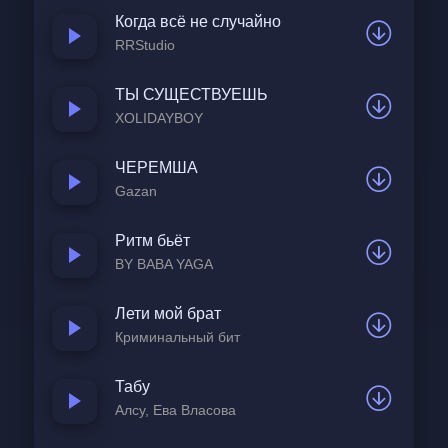
Когда всё не случайно
Но сияла и смотрелась
RRStudio
Ты совсем бы по-другому,
Если б твой Большой Медведь сиял 
ТЫ СУЩЕСТВУЕШЬ
поблизости.
XOLIDAYBOY
ЧЕРЕМША
Чья здесь вина, может пойму,
Gazan
Ты мне ответь.
Вечно одна ты почему?
Ритм бьёт
BY BABA YAGA
Где твой медведь?
Лети мой брат
Я здесь одна, может пойму,
Криминальный бит
Ты мне ответь.
Табу
Вечно одна ты почему?
Алсу, Ева Власова
Где твой медведь?