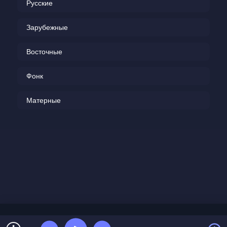
Русские
Ты мне ответь.
Зарубежные
Вечно одна ты почему?
Где твой медведь?
Восточные
Чья здесь вина, может пойму,
Фонк
Ты мне ответь.
Матерные
Вечно одна ты почему?
Где твой медведь?
Я здесь одна, может пойму,
Ты мне ответь.
Вечно одна ты почему?
Где твой медведь?