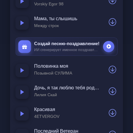
Vorskiy Egor 98
Да все красна девка сле
Мама, ты слышишь
Слезно плакала
Между строк
Голова болит
Аааааааааа
Создай песню-поздравление!
Ая ие ээээ ээ
ИИ сгенерирует именное поздравление всего за
25 ₽
Аааааааа
Половинка моя
Ой мамочка душно мне тут быть голова 
Позывной СУЛИМА
болит
Ааааа
Дочь, я так люблю тебя родная
Ой мамочка душно мне тут быть голова 
Лилия Скай
болит
Красивая
Ааааа аа
4ETVERGOV
А мой разлюбезнай друг забыл про меня
Э э э
Последний Ветеран