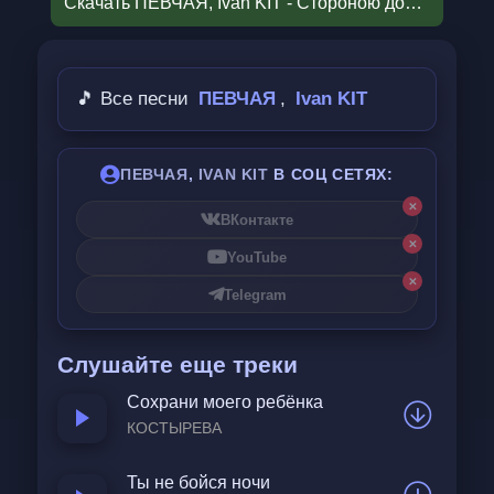
Скачать ПЕВЧАЯ, Ivan KIT - Стороною дождь.mp3
Слезно плакала
Э э э
🎵 Все песни
ПЕВЧАЯ
,
Ivan KIT
Стороною дождь
Стороною дробный дождь
ПЕВЧАЯ
,
IVAN KIT
В СОЦ СЕТЯХ:
А во поле
✕
Расстилается
ВКонтакте
Да все красна девка сле
✕
YouTube
Слезно плакала
✕
Telegram
Э э э
А во поле туман
Слушайте еще треки
А во поле туман
Сохрани моего ребёнка
Подымается
КОСТЫРЕВА
Э э э
Ты не бойся ночи
Подымается