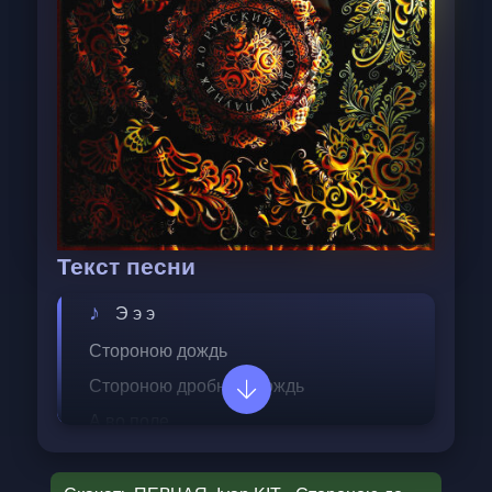
Текст песни
Э э э
Стороною дождь
Стороною дробный дождь
А во поле
Расстилается
Да все красна девка сле