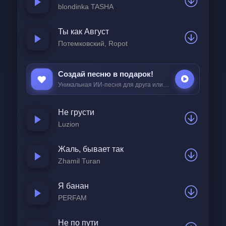
Баночка завалялась со слезами,
blondinka TASHA
Несколько пудов застывшей соли,
Ты как Август
Все, кто были выбраны не нами,
Потемковский, Ropot
Кто принёс нам очень много боли.
Создай песню в подарок!
Старые любовные записки,
Уникальная ИИ-песня для друга или любимой за
25 ₽
Из ушедшей юности привет,
Не грусти
У кого давно мы в чёрном списке,
Luzion
А кого-то уж на свете больше нет.
Жаль, бывает так
Есть у каждого из нас свой чемодан,
Zhamil Turan
Чемоданчик радости и грусти.
Я банан
Выбросить бы к чёрту этот хлам,
PERFAM
Только без него безумно пусто.
Не по пути