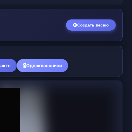
Создать песню
акте
Одноклассники