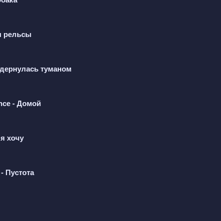
я, но если честно, смысла нет.
ы рельсы
ои влажные веки,
одернулась туманом
а двоих треки.
влажные веки,
ce - Домой
а двоих треки.
я хочу
ра после расставания. Он размышляет о том, стоило
го забыть. Пытается "стереть" воспоминания, но пон
тальгии и сожаления о прошлом, а также надежда на 
- Пустота
збитых отношений" и "влажных век" создают атмосфер