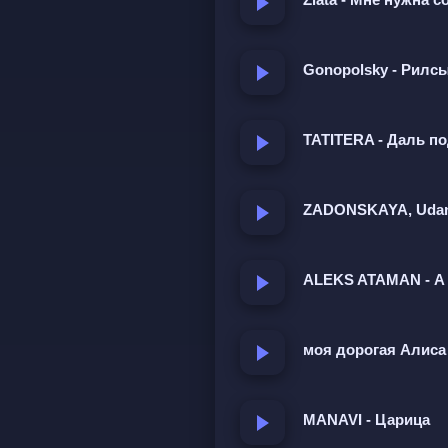
Разлюбить я насовсем.
Я заново влюблюсь в теб
Gonopolsky - Рилс
Солнце бикини на м
TATITERA - Даль п
Я, ты, ветер, в одном н
Солнце бикини на мои 
ZADONSKAYA, Udan
Я, ты, ветер, в одном н
ALEKS ATAMAN - А 
О сложных чувствах авто
что всё ещё не может е
присутствует мотив нос
моя дорогая Алиса 
"встречной полосы", "ра
MANAVI - Царица