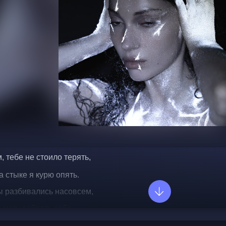
, тебе не стоило терять,
а стыке я курю опять.
ы разбивались насовсем,
я могу собрать себе.