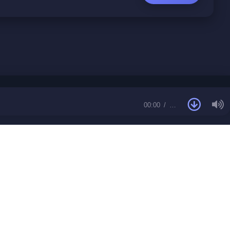
00:00
…