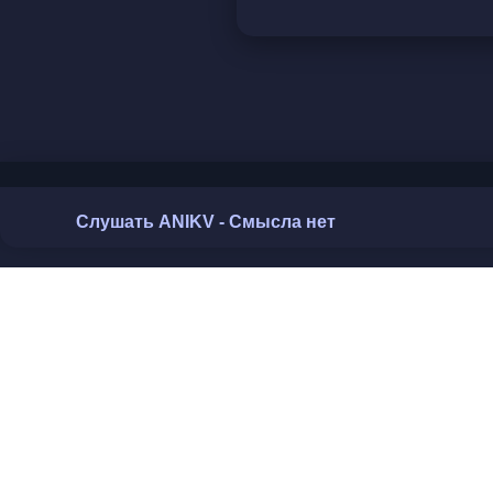
Слушать ANIKV - Смысла нет
© Топ песенки 2026 Контакты:
toppesent@gmail.com