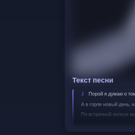
Текст песни
Порой я думаю о том
А в горле новый день, н
По встречной полосе м
Нет мест на земле, где 