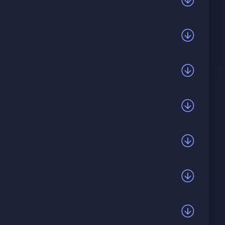
 ли терять любимого человека, и признаётся,
имает, что это бессмысленно. В тексте
то, что он сможет заново влюбиться. Образы
у грусти и меланхолии.