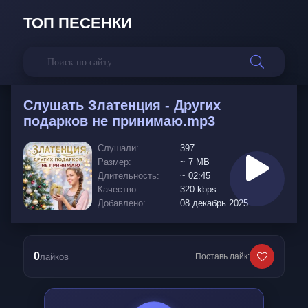
ТОП ПЕСЕНКИ
Слушать
Златенция - Других
подарков не принимаю.mp3
Слушали:
397
Размер:
~ 7 MB
Длительность:
~ 02:45
Качество:
320 kbps
Добавлено:
08 декабрь 2025
0
лайков
Поставь лайк: