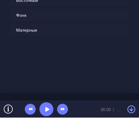
Восточные
чувства взаимны и серьёзны.
Фонк
Матерные
00:00
…