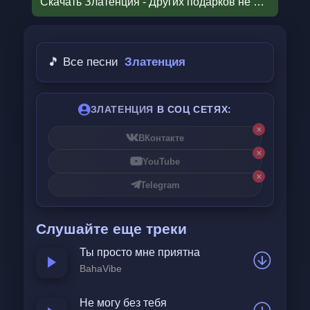
Скачать Златенция - Других подарков не принимаю.mp3
Где преступление — быть свободной.
Предусмотрела двоих природа,
🎵 Все песни
Златенция
Чтоб не скучали под небосводом.
Хочу снежинки ловить губами,
ЗЛАТЕНЦИЯ
В СОЦ СЕТЯХ:
Замерзну — греться от тебя ладошки.
✕
ВКонтакте
Считать летящие дни за днями,
✕
YouTube
До новогодних совсем немножко
✕
Telegram
12 ровно под бой курантов
Слушайте еще треки
Я обязательно загадаю
Ты просто мне приятна
Тебя в коробке с огромным бантом,
BahaVibe
Других подарков не принимаю.
Не могу без тебя