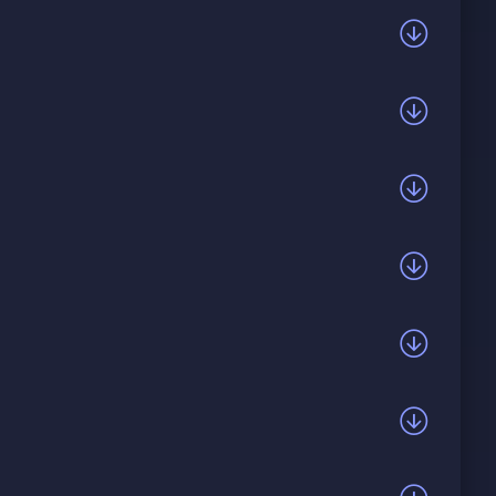
вствах, несмотря на то, что это звучит
шлом, и о том, как они оба выбрали путь
м и близости с ней. Песня наполнена грустью и
 будущее.