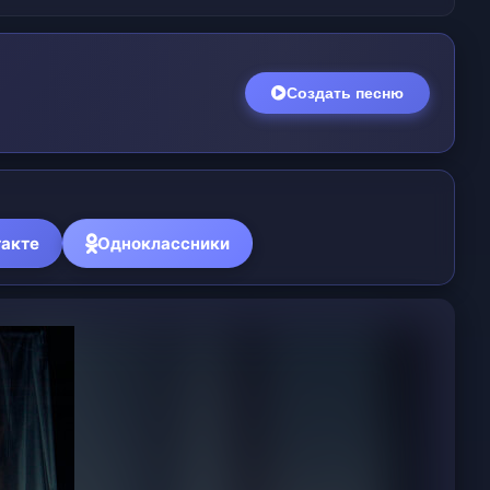
Создать песню
акте
Одноклассники