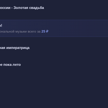
а.
ссии - Золотая свадьба
 так пристально
ю!
ми,
нальной музыки всего за
25 ₽
оистами,
а стенами.
ьная императрица
онедельника
е пока лето
л других,
ерянно,
их.