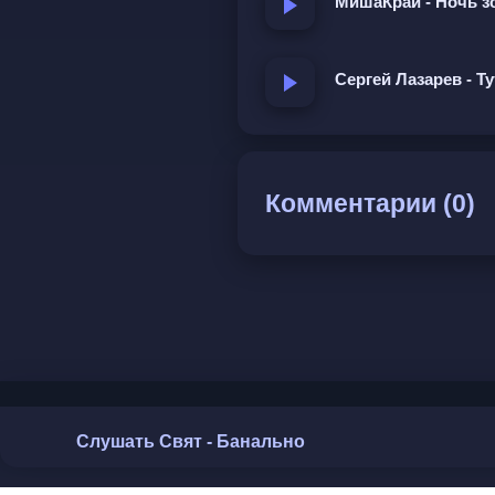
МишаКрай - Ночь з
Сергей Лазарев - Т
Комментарии (0)
Слушать Свят - Банально