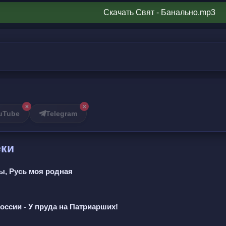
тяжело
Скачать Свят - Банально.mp3
мады,
аром пальто,
по лицу,
✕
✕
травмы,
uTube
Telegram
у,
еки
ты, Русь моя родная
ссии - У пруда на Патриарших!