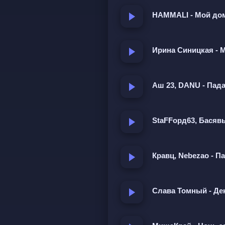
Я хочу к тебе обратно.
HAMMALI - Мой дом
Лить слёзы напрасно,
Ещё увидимся, до завтр
Ирина Синицкая - 
Банально, но правда
Аш 23, DANU - Пад
Я хочу к тебе обратно.
Лить слёзы напрасно,
StaFFорд63, Басяв
Ещё увидимся, до завтр
Кравц, Nebezao - П
О желании чувака вернут
банально. Размышляет о 
эгоизма, разойдясь. Чув
Слава Томный - Де
сожалением о расставани