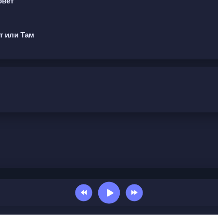
овет
ут или Там