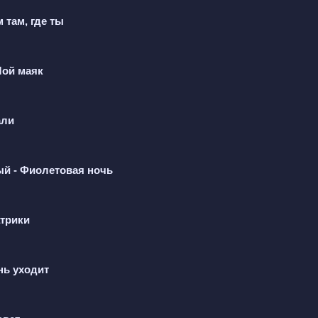
 там, где ты
а, yeah.
Мой маяк
,
али
ый - Фиолетовая ночь
а.
атрики
ься к бывшей возлюбленной. Он признаётся в своих чу
повседневных мелочах, которые напоминают ему о про
ствует себя потерянным и одиноким, скучая по объятия
нь уходит
и, но в то же время оставляет надежду на возможное