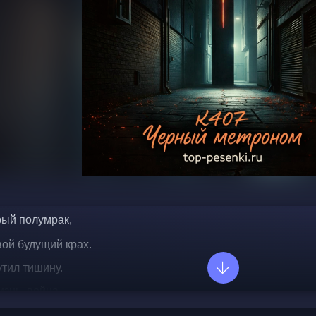
ый полумрак,
вой будущий крах.
утил тишину.
изнь, война.
 звук словаря,