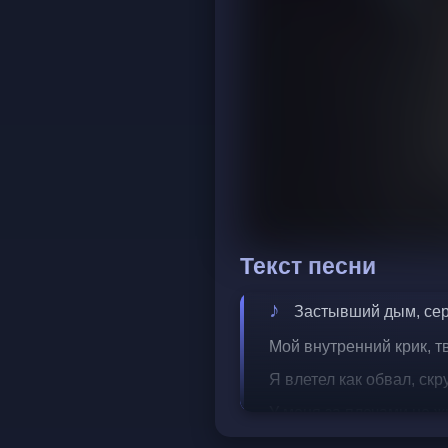
Текст песни
Застывший дым, сер
Мой внутренний крик, т
Я влетел как обвал, скр
У меня за плечами не ж
У тебя за плечами лишь