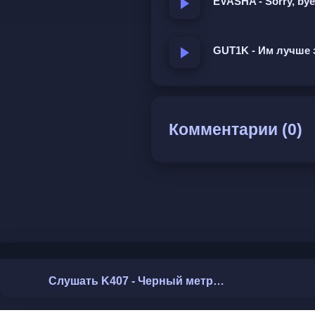
EVASHA - Sorry, bye
Ты хотел мир, забрал
Сам нажал на старт, по
GUT1K - Им лучше 
Это мой гнев, мой 
Слушай, как он бьёт по
Каждый мой шаг — приг
Комментарии (0)
Я иду один, но в аду те
Это мой гнев, мой чёрн
Громче пока рвутся пот
Если я молчу, это штор
Когда заговорю, вас не 
Слушать K407 - Черный метроном
Мощный манифест внутре
напряжение и готовность