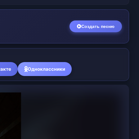
Создать песню
акте
Одноклассники