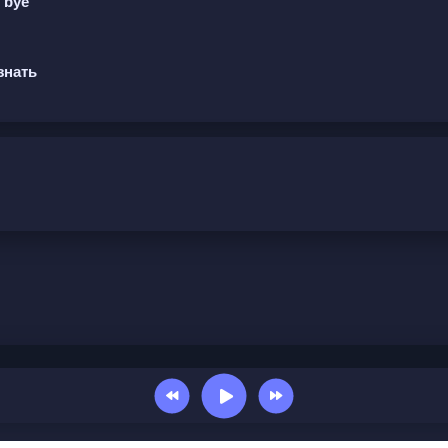
 bye
ся ко мне в ад,
здно жать назад.
знать
чёрный метроном,
 твоим именам.
овор городам,
сно вам.
ый метроном,
олки к домам.
м перед нами,
станет пацан.
нней борьбы и противостояния. Исполнитель описыв
 к борьбе. Он противопоставляет себя окружающим, 