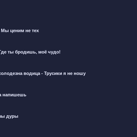
створилось во мне
 Мы ценим не тех
лось во сне
Где ты бродишь, моё чудо!
, мечтай
олодезна водица - Трусики я не ношу
да напишешь
ёзы дуры
, мечтай