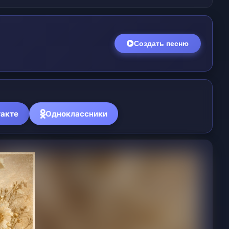
Создать песню
акте
Одноклассники