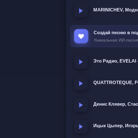
MARINICHEV, Модна
Время пришло — вр
Сколько же ран во мне
Создай песню в по
Время сиять, время лю
Уникальная ИИ-песня
Больше не прятаться —
Это Радио, EVELAI
Свети, люби, мечтай
Живи, дыши, сияй, сияй
QUATTROTEQUE, FO
Это твоя весна
Расцветай, расцветай
Денис Клявер, Стас
Свети, люби, мечтай
Живи, дыши, сияй, сияй
Ицык Цыпер, Игорь
Это твоя весна