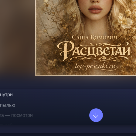
внутри
 пылью
ла — посмотри
ильной