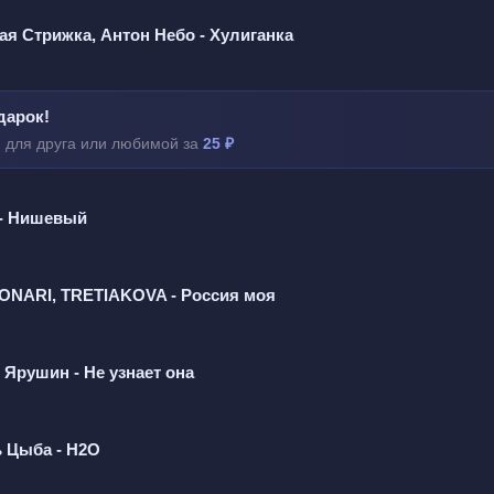
я Стрижка, Антон Небо - Хулиганка
емя моё
 зажило
дарок!
бить
 для друга или любимой за
25 ₽
 просто быть
 - Нишевый
, мечтай
NARI, TRETIAKOVA - Россия моя
 Ярушин - Не узнает она
, мечтай
 Цыба - H2O