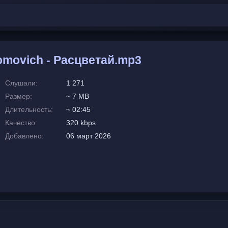
movich - Расцветай.mp3
Слушали:
1 271
Размер:
~ 7 MB
Длительность:
~ 02:45
Качество:
320 kbps
Добавлено:
06 март 2026