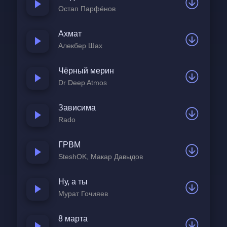
Остап Парфёнов
Ахмат
Алекбер Шах
Чёрный мерин
Dr Deep Atmos
Зависима
Rado
ГРВМ
SteshOK, Макар Давыдов
Ну, а ты
Мурат Гочияев
8 марта