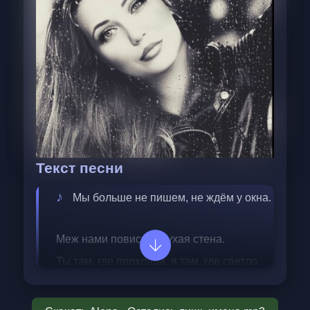
Текст песни
Мы больше не пишем, не ждём у окна. 
Меж нами повисла глухая стена.  
Ты там, где прохлада, я там, где светло.  
Всё то, что мы знали, бесследно ушло.  