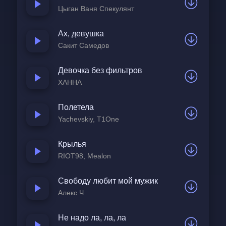
Теперь раз и навсегда.
Цыган Ваня Спекулянт
Ах, девушка
Счастье — рядом быть с тобой,
Сакит Самедов
Улыбаться каждый день,
Даже в самый сильный дождь
Девочка без фильтров
И холодную метель.
ХАННА
Счастье — рядом быть с тобой,
Полетела
Счастье — вместе сквозь года.
Yachevskiy, T1One
Знаю, счастье — это ты.
Крылья
С тобой счастлив навсегда.
RIOT98, Mealon
Счастье — рядом быть с тобой,
Свободу любит мой мужик
Счастье — вместе сквозь года.
Алекс Ч
Знаю, счастье — это ты.
С тобой счастлив навсегда.
Не надо ла, ла, ла