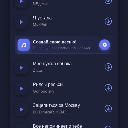
Даже в самый сильный дождь
NEдетки
И холодную метель.
Я устала
Счастье — рядом быть с тобой,
MyzPotok
Счастье — вместе сквозь года.
Знаю, счастье — это ты.
Создай свою песню!
С тобой счастлив навсегда.
Генерация профессиональной музыки всего за
25 ₽
С тобой счастлив навсегда.
Мне нужна собака
Zlata
Каждый день с тобой как праздник,
Даже если будни вновь.
Рилсы рельсы
Принесла ты в мою душу
Gonopolsky
Теплоту и ту любовь.
Пусть бегут вперёд минуты
Зацепиться за Москву
И меняются года,
DJ DimixeR, КЕЙЗ
Важно, что с тобою вместе
Теперь раз и навсегда.
Все напоминает о тебе