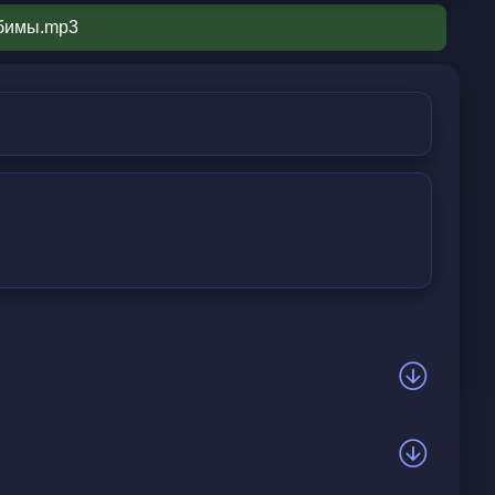
юбимы.mp3