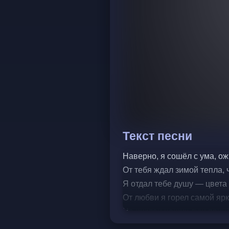
Текст песни
Наверно, я сошёл с ума, ож
От тебя ждал зимой тепла, 
Я отдал тебе душу — цвета
От любви я горел самой ярк
Но циклон наших душ принё
Мы проснулись чужими с то