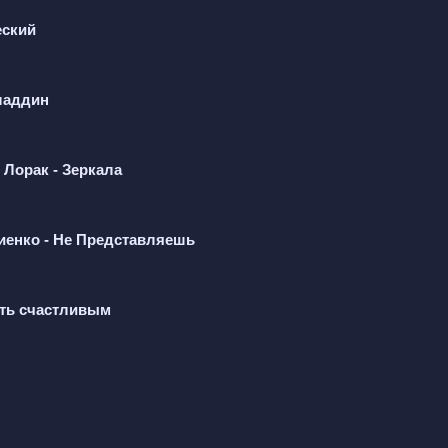
чит на душе.
еский
сё — любовь угасла.
ума, ожидая чуда внутри. Он ждал от другого зимой тепла, 
ладдин
любви самой яркой звездой. Но циклон их душ принёс серые 
бимы — это ужасно. Нет тепла от любви, горчит на душе. Ког
 Лорак - Зеркала
 — непонятно, что делать. Ответа на вопрос, почему любили 
ся только по делу. Туманный роман дописан, он поставит в
иенко - Не Представляешь
ыть счастливым