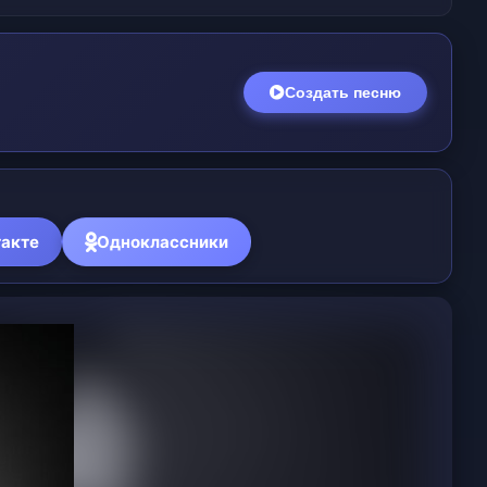
Создать песню
акте
Одноклассники