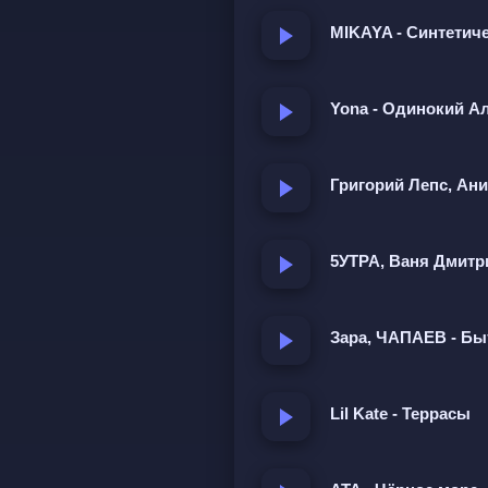
Нет тепла от любви, так гор
MIKAYA - Синтетич
Когда-то нас так жгло, но в
Человек, кажется, сошёл с 
Yona - Одинокий А
цвет неба мечты. Горел от 
держится в себе. Они не лю
Григорий Лепс, Ани
и не враги, вместе и врозь
небритый и пьяный, общают
5УТРА, Ваня Дмитр
Зара, ЧАПАЕВ - Б
Lil Kate - Террасы