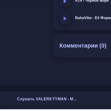
ATA - Чёрное море
BahaVibe - Её Фор
Комментарии (0)
Слушать VALERII TYMAN - Мы с тобой не любимы