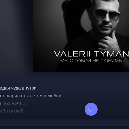
идая чуда внутри.
что дарила ты летом в любви.
 неба мечты.
ой звездой.
с серые дни,
бой.