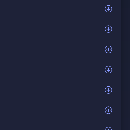
которое тот дарил летом в любви. Отдал ему душу —
дни, и они проснулись чужими. Внутри крик, но всё
да-то их так жгло, но любовь угасла. Они не друзья
так страстно, не найдено. Каждый день в пустоте, он
 нём точку — сгорела. Припев повторяется трижды.