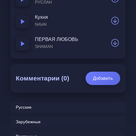
РУСЛАН
Фото выцвели давно.  
Кухня
Но внутри, в слепом порыве,  
NAVAI
Крутит старое кино.  
Там, где солнце ярче светит  
ПЕРВАЯ ЛЮБОВЬ
SHAMAN
И где искреннее смех,  
И никто мне не ответит:  
«Это было ли у всех?»  
Комментарии (0)
Добавить
Как же хочется вернуться в детство,  
Где восьмибитный был герой,  
Где казалось целым королевством  
Русские
Просто старый двор и летний зной.  
Зарубежные
Как же хочется вернуться в детство...  