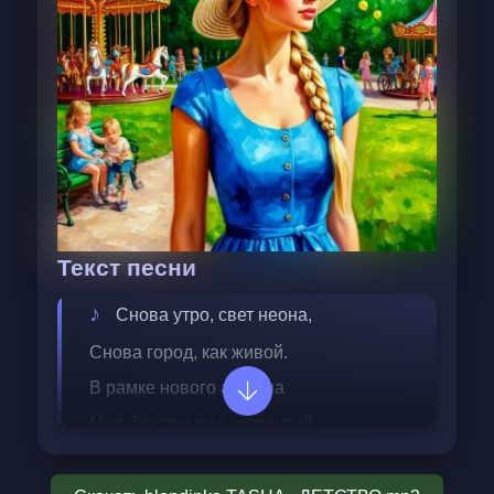
Текст песни
Снова утро, свет неона,  
Снова город, как живой.  
В рамке нового айфона  
Мир блестит под скорлупой.  
Лайки, сторис, совещанья,  
Кофе стынет на столе.  