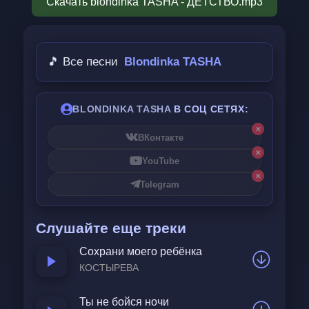
Скачать blondinka TASHA - ДЕТСТВО.mp3
Драгоценные мгновенья  
Растворяются в нуде.  
🎵 Все песни
Blondinka TASHA
Я ловлю своё отраженье  
В тёмном зеркале стекла,  
BLONDINKA TASHA
В СОЦ СЕТЯХ:
И накрывает наважденье —  
✕
ВКонтакте
Как машина времени, стрела.  
✕
YouTube
✕
Telegram
Как же хочется вернуться в детство,  
Где восьмибитный был герой,  
Слушайте еще треки
Где казалось целым королевством  
Сохрани моего ребёнка
Просто старый двор и летний зной.  
КОСТЫРЕВА
Как же хочется вернуться в детство,  
Поменять свой скучный деловой  
Ты не бойся ночи