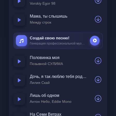
Vorskiy Egor 98
На кассетный плеер по соседству,  
Чтоб крутил одну и ту же «Show» —  
Мама, ты слышишь
Must go on.  
Между строк
Ипотека, план на вечность,  
Создай свою песню!
Генерация профессиональной музыки всего за
25 ₽
Страхи завтрашнего дня.  
Эта взрослая беспечность —  
Половинка моя
Просто новая броня.  
Позывной СУЛИМА
Мы играем в свои роли,  
Дочь, я так люблю тебя родная
Ставим галочки в уме.  
Лилия Скай
Позабыли все пароли  
К настоящему себе.  
Лишь об одном
Антон Небо, Eddie Mono
А помнишь, как мы жвачку «Love is...»  
На Семи Ветрах