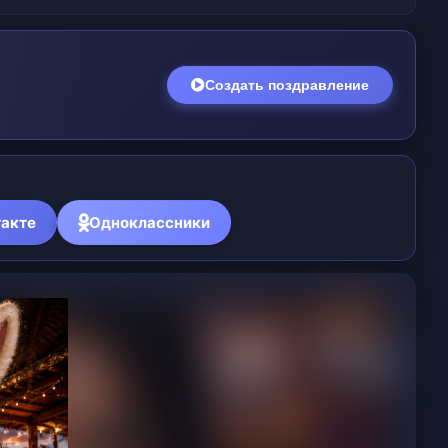
Создать поздравление
акте
Одноклассники