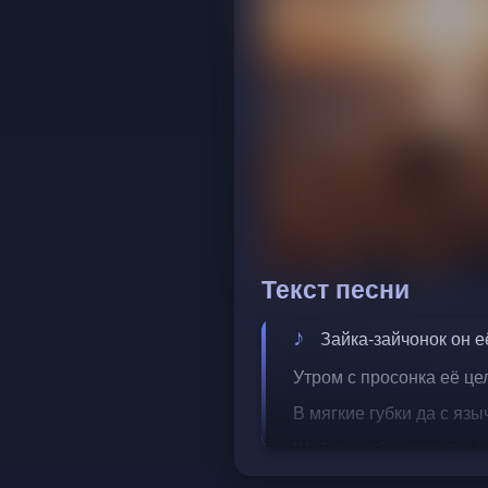
Текст песни
Зайка-зайчонок он её
Утром с просонка её це
В мягкие губки да с язы
Шубки и юбки дарил а п