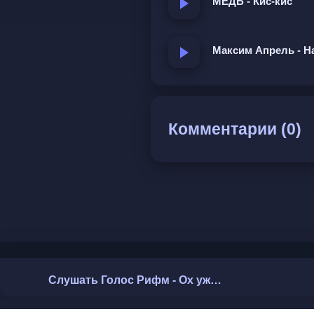
МЕДЬ - Кис-кис
Максим Апрель - Н
Комментарии (0)
Слушать Голос Рифм - Ох уж эта зайка