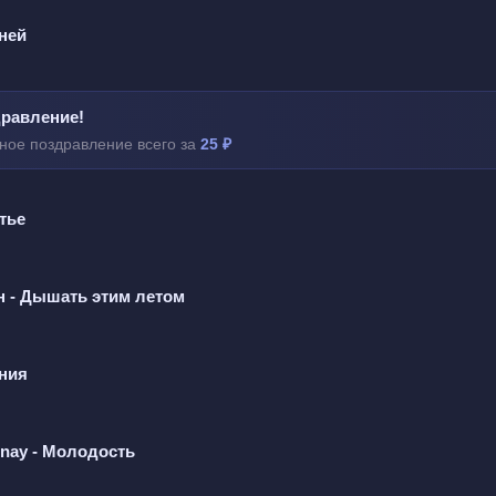
 ней
а немножко  
гает ножки  
равление!
ка стаканами  
ное поздравление всего за
25 ₽
быть друзьями  
стье
 выпьет водки  
своей пилотки  
н - Дышать этим летом
под хвостик  
одят в гости  
ния
 выпьет водки  
своей пилотки  
nay - Молодость
под хвостик  