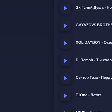
Разные зверушки все зах
Эх Гуляй Душа - Н
О зайке, которая пьёт во
GAYAZOV$ BROTHER
пилотки. Зайку и за ушки
готова завязать, но зав
XOLIDAYBOY - Оке
юмором.
Dj Remob - Ты холо
Сектор Газа - Перд
T1One - Летят