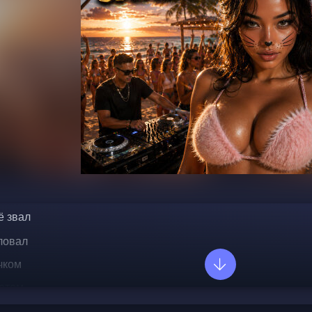
 звал  
ловал  
чком  
отом  