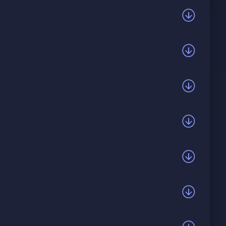
бки и юбки. Если выпьет, она не хозяйка своей
ит заиньку, она хорошая, но водка плохая. Она
учше быть друзьями. Всё это с грубоватым