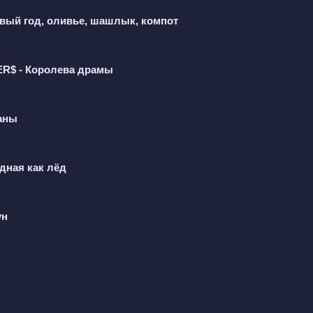
одят в гости  
овый год, оливье, шашлык, компот
дку. Он звал её зайчонком, целовал по утрам, дарил шу
$ - Королева драмы
, и под хвостик, зверушки приходят в гости. Он не брос
тра снова выпивает. Если пьёт, раздвигает ножки. Л
аны
дная как лёд
ун