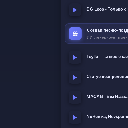
DG Leos - Только с
Если выпивает зайк
Часто так бывает раздви
Создай песню-позд
Если водку глушить зай
ИИ сгенерирует имен
То конечно лучше смею 
Teylla - Ты моё сча
Ох уж эта зайка если
Больше не хозяйка для 
Статус неопределе
Зайку и за ушки зайку и 
Разные зверушки все зах
MACAN - Без Назва
Ох уж эта зайка если
Больше не хозяйка для 
NoНейма, Nevspomi
Зайку и за ушки зайку и 