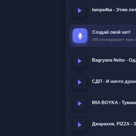
lampa4ka - Этим ле
Может быть мы вспомни
Я узнала тебя по све
Создай свой хит!
Не по голосу не по глаз
ИИ сгенерирует трек 
Будто сердце хранило о
Пока разум не верил сл
Bagryana Nebo - О
Я узнала тебя по тишин
Что пришла вместе с то
СДП - И ничто душ
Словно кто-то зажёг во 
И назвал его дом  
MIA BOYKA - Туман
Говорят всё проходи
Джарахов, PIZZA - 
Но любовь не умеет про