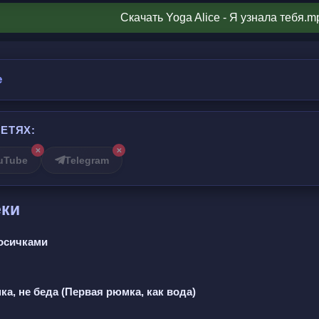
Скачать Yoga Alice - Я узнала тебя.m
бой  
мне небо  
e
гах  
ЕТЯХ:
 
✕
✕
огоне  
uTube
Telegram
 вещах  
кожи  
еки
ечо  
косичками
зможным  
ё  
а, не беда (Первая рюмка, как вода)
третились  