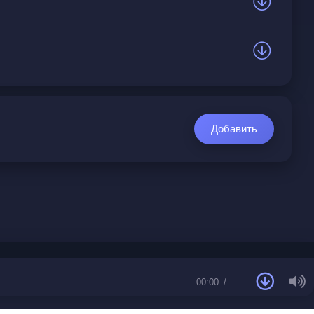
не верил словам. Она узнала его по тишине,
 в дорогах и снах, но любовь ждёт в простых
одит, она дышит сквозь времена. Может, они
Добавить
 любви.
00:00
…