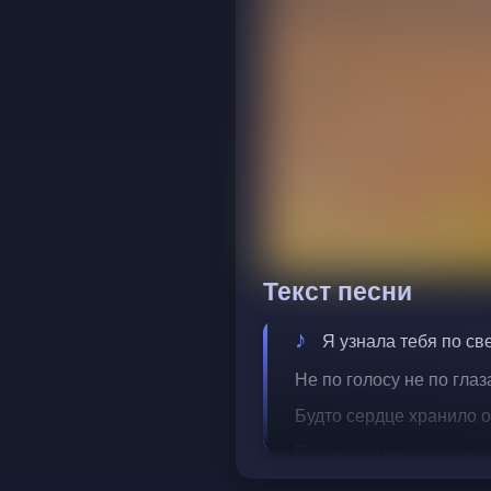
Текст песни
Я узнала тебя по све
Не по голосу не по глаз
Будто сердце хранило о
Пока разум не верил сл
Я узнала тебя по тишин