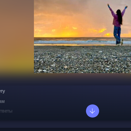
ту  
ам  
тветы  
овам  
е  