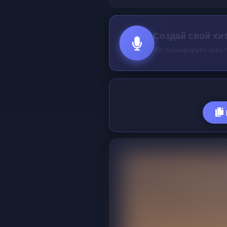
Создай песню-п
ИИ сгенерирует имен