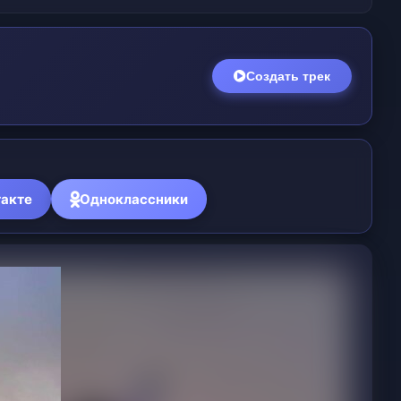
Создать поздравление
акте
Одноклассники