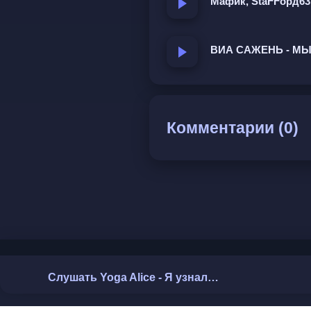
Мафик, StaFFорд63 
Словно кто-то зажёг во 
И назвал его дом  
ВИА САЖЕНЬ - МЫ
Узнавание по свету, а не
которая пришла с ним. Кт
вещах: утро, закат. Мож
Комментарии (0)
были рядом в песнях и д
Слушать Yoga Alice - Я узнала тебя