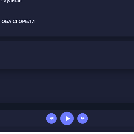
- Хулиган
мне небо  
 ОБА СГОРЕЛИ
 по голосу или глазам. Сердце хранило ответы, разум 
о-то зажёг в ней небо и назвал домом. Она искала его
ет, они не встретились, а вспомнили. Любовь не прох
ождях. Память светится, а не болит. Всё это о вечной