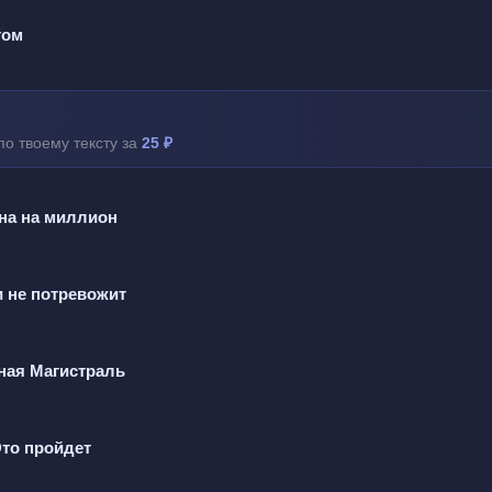
том
ли  
ту  
ам  
по твоему тексту за
25 ₽
тветы  
овам  
дна на миллион
е  
бой  
и не потревожит
мне небо  
ная Магистраль
т однажды  
Это пройдет
йти  