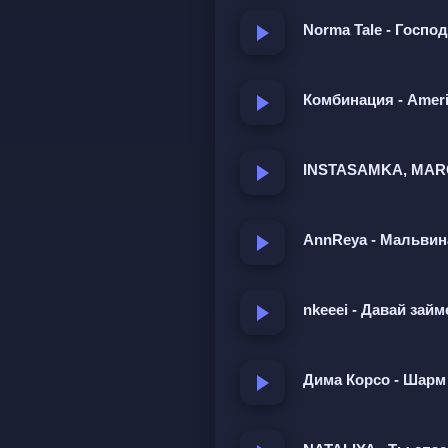
Просьба поставить сердце
Norma Tale - Госпо
Она не пишет, но смотри
ждать, но продолжает вс
любит еле дыша. Всё это
Комбинация - Amer
INSTASAMKA, MARG
AnnReya - Мальвин
nkeeei - Давай зай
Дима Корсо - Шарм