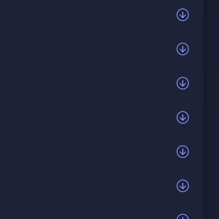
 Он далеко, но внутри неё звучит как весна.
ый, но она не может быть собой. Обещала не
ез них? Может, душа остынет, но пока она