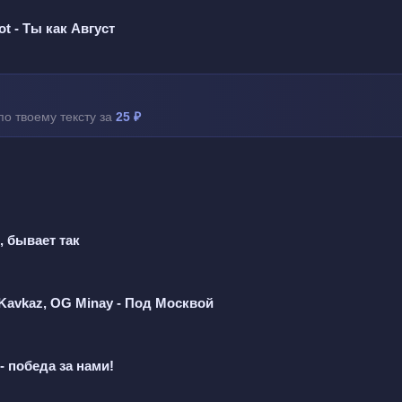
нет душа  
t - Ты как Август
ша  
на паузу  
по твоему тексту за
25 ₽
лосу  
три меня  
я весна  
, бывает так
на паузу  
лосу  
Kavkaz, OG Minay - Под Москвой
три меня  
я весна  
- победа за нами!