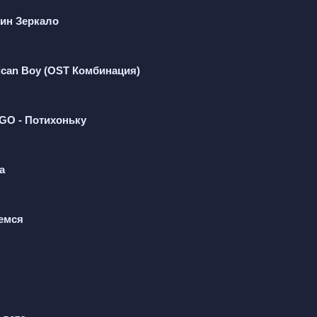
 на паузу, потому что она слишком скучает по голосу.
дин Зеркало
т в телефон, ждёт, что он нарушит сон. Вечер обычн
поминать. Он не рядом, но в груди. Как идти дальше б
 о тоске и любви.
ican Boy (OST Комбинация)
O - Потихоньку
а
мемся