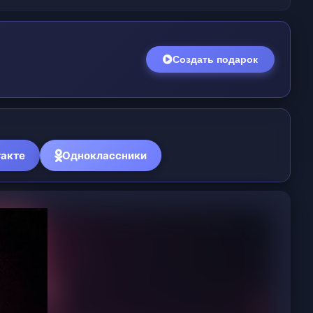
Создать подарок
акте
Одноклассники