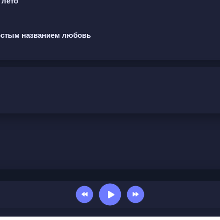
 лето
остым названием любовь