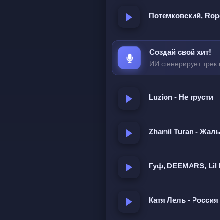
Может однажды осты
Потемковский, Ropo
Но пока я люблю еле ды
Создай свой хит!
Поставь моё сердце 
ИИ сгенерирует трек 
Я слишком скучаю по го
Ты где-то далеко но вну
Luzion - Не грусти
Всё ещё звучишь как мо
Zhamil Turan - Жаль
Поставь моё сердце 
Я слишком скучаю по го
Гуф, DEEMARS, Lil 
Ты где-то далеко но вну
Всё ещё звучишь как мо
Катя Лель - Россия 