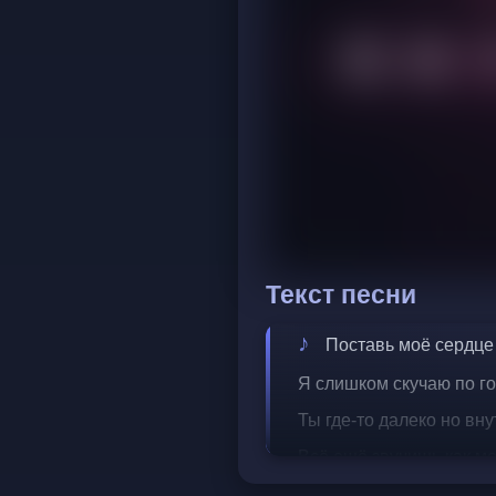
Текст песни
Поставь моё сердце 
Я слишком скучаю по го
Ты где-то далеко но вну
Всё ещё звучишь как мо