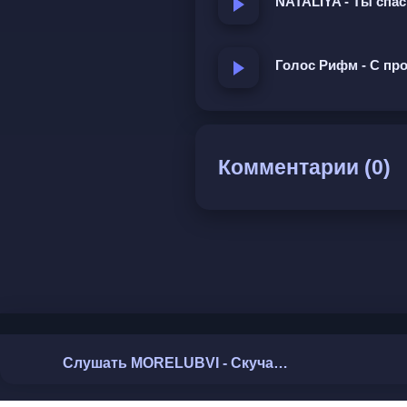
NATALIYA - Ты спас
Голос Рифм - С пр
Комментарии (0)
Слушать MORELUBVI - Скучаю по голосу