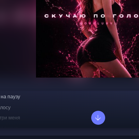
на паузу  
лосу  
три меня  
я весна  