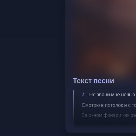
Текст песни
Не звони мне ночью 
Смотрю в потолок и с т
За окном фонари как р
Где дороги ведут но к те
Я пытался забыть убежа