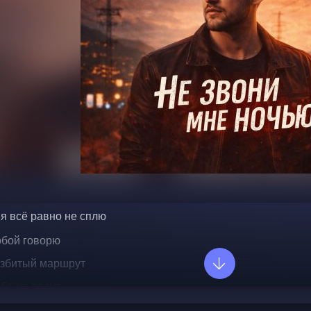
я всё равно не сплю  
обой говорю  
азбитый маршрут  
бе не ведут  
ть переждать  