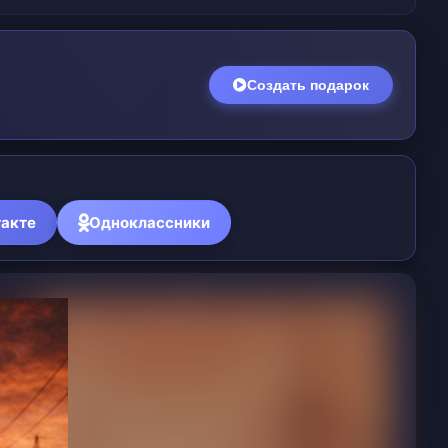
Создать подарок
акте
Одноклассники