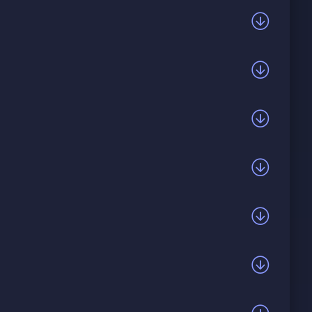
Фонари за окном как разбитый маршрут, дороги к
льнее тишины и приходит даже во сны. Если
но она осталась внутри. Не ломай круг снов,
исует силуэт, он тонет в их отсутствии. Если
 хочешь не терять. Он всё равно ждёт. Всё