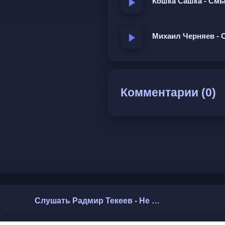
Кошка Сашка - См
Михаил Черняев - 
Комментарии (0)
Слушать Радмир Текеев - Не звони мне ночью