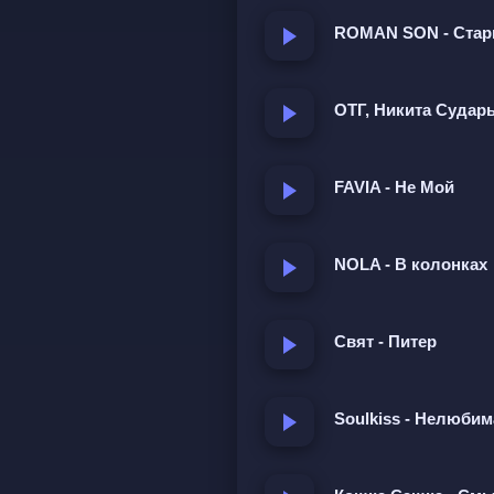
Где мы рядом во снах н
ROMAN SON - Старый
Я почти научился без т
Не звони если хочешь м
ОТГ, Никита Судар
Не звони мне ночью 
Я всё равно жду  
FAVIA - Не Мой
NOLA - В колонках
Просьба не звонить ночью
ней не ведут. Он пыталс
она позвонит, он сорвётс
Свят - Питер
где они рядом, но не мо
встретит, пусть пройдёт
Soulkiss - Нелюби
это о боли и желании.