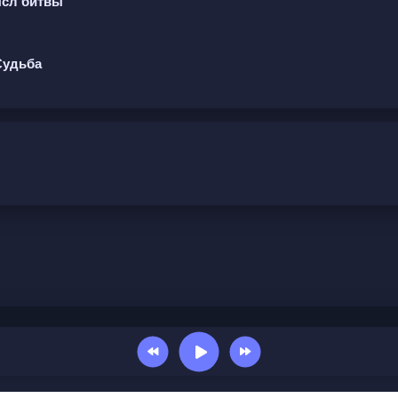
ысл битвы
Судьба