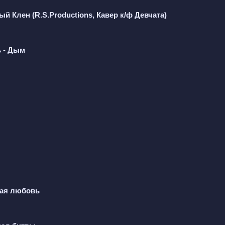
о не можем наяву  
 Клен (R.S.Productions, Кавер к/ф Девчата)
ебя дышать  
еня не терять  
ь - Дым
 
, потому что он всё равно не спит и говорит с ней. 
я забыть, убежать, переждать, но её голос внутри си
я, не выдержит не обнять. Слова — дым, всё решено, 
гут наяву. Он почти научился дышать без неё. Дождь р
 мимо. Они уже не те, но тянет туда. Не звони, если
мая любовь