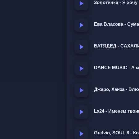
Золотинка - Я хоч
Ева Власова - Су
БАТЯДЕД - САХА
DANCE MUSIC - А м
Джаро, Ханза - Вл
Lx24 - Именем твои
Gudvin, SOUL 8 - К