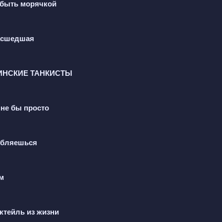
у быть морячкой
масшедшая
ЛИНСКИЕ ТАНКИСТЫ
не бы просто
юбляешься
м
октейль из жизни