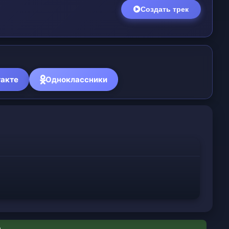
Создать трек
акте
Одноклассники