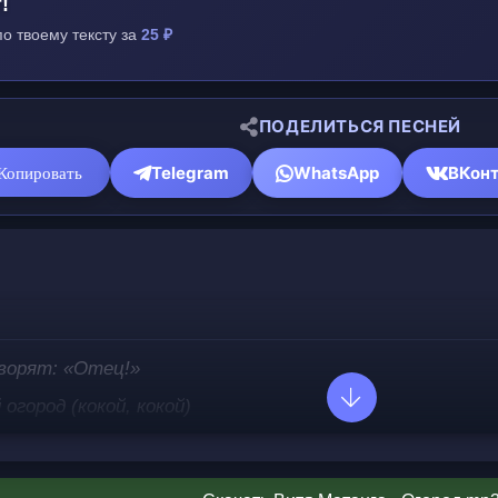
!
по твоему тексту за
25 ₽
ПОДЕЛИТЬСЯ ПЕСНЕЙ
Telegram
WhatsApp
ВКонт
Копировать
оворят: «Отец!»
 огород (кокой, кокой)