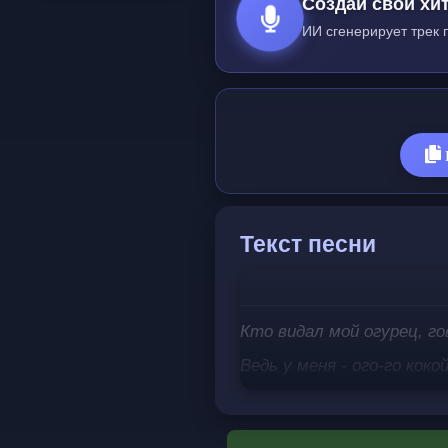
Создай свой хит
ИИ сгенерирует трек 
Текст песни
Кто видал мой огурец, г
Ведь у меня - ого-го кокой
Ого-го кокой огород (да)
Ого-го кокой огород (е)