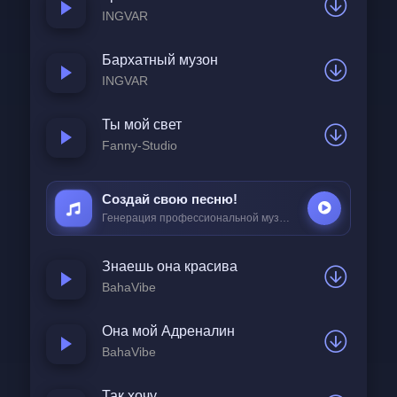
Тебе сняться полные залы по всей
INGVAR
стране
Бархатный музон
А я знаю это по себе
INGVAR
Ты мой свет
Fanny-Studio
Создай свою песню!
Генерация профессиональной музыки всего за
25 ₽
Знаешь она красива
BahaVibe
Она мой Адреналин
BahaVibe
Так хочу