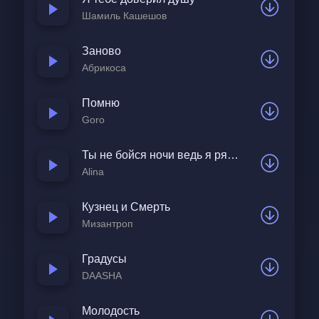
С нею я подросток
Шамиль Кашешов
Хоть и из девяностых
Заново
Она моря воздух
Абрикоса
И ниже меня ростом
Помню
Goro
Ты не бойся ночи ведь я рядом
Alina
Кузнец и Смерть
Мизантроп
Градусы
DAASHA
Молодость