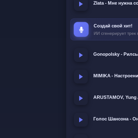
Zlata - Мне нужна с
Почему с тобой мы уже н
Создай свой хит!
Я думаю, ты рада была 
ИИ сгенерирует трек 
А после нашей встречи 
Нам было хорошо вдвоем,
Gonopolsky - Рилс
Всё поменялось: сидишь 
Меня вспоминала, капель
MIMIKA - Настроен
Ты так скучала, но раст
Что произошло? никогда 
ARUSTAMOV, Yung 
Голос Шансона - О