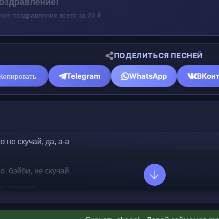
оздравление!
ное поздравление всего за
25 ₽
ПОДЕЛИТЬСЯ ПЕСНЕЙ
Telegram
WhatsApp
ВКонт
Копировать
 не скучай, да, а-а
о, бэйби, не скучай
ь утихает
 и недопитый чай