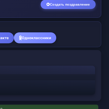
Создать поздравление
акте
Одноклассники