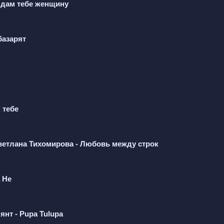
Я дам тебе женщину
 базарят
 тебе
ветлана Тихомирова - Любовь между строк
 Не
нт - Pupa Tulupa