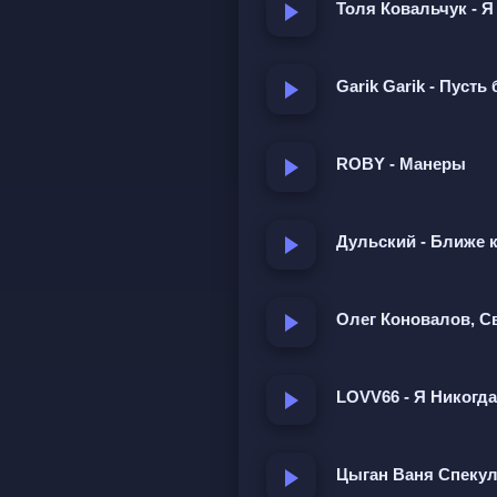
Толя Ковальчук - 
Garik Garik - Пусть
ROBY - Манеры
Дульский - Ближе к
Олег Коновалов, С
LOVV66 - Я Никогда
Цыган Ваня Спекуля