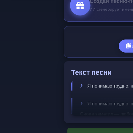
Создай песню-п
ИИ сгенерирует имен
Текст песни
Я понимаю трудно, но
Я понимаю трудно, н
Снова заметил — любов
Дома остывший завтрак