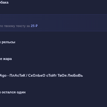
обака
е ладим?
бы быть рядом со мной
по твоему тексту за
25 ₽
все ощущали зависть
 а как тебе одной?
ы рельсы
на кухне с пустым бокалом
ки туши на столик упали
ие жара
ерялась, хотела получить внимания
раньше так ты не писала
Ago - ПлАсТиК / СкОлЬкО сТоИт ТвОя ЛюБоВь
н остался один