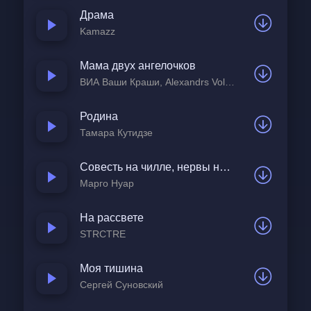
Драма
Kamazz
Я тебя очень, очень! 
Забери ночью, ночью 
Мама двух ангелочков
Забери всё, что хочешь
ВИА Ваши Краши, Alexandrs Volobuevs
Скажу
Родина
Даже когда ты молчишь 
Тамара Кутидзе
Я тебя очень, очень 
Зачем тебя люблю 
Совесть на чилле, нервы на спа
Марго Нуар
Зачем? 
На рассвете
Ты на другом конце города 
STRCTRE
А я 
Моя тишина
Скажешь, опять перешёл
Сергей Суновский
За всё края 