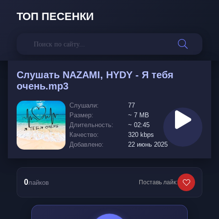
ТОП ПЕСЕНКИ
Слушать
NAZAMI, HYDY - Я тебя
очень.mp3
Слушали:
77
Размер:
~ 7 MB
Длительность:
~ 02:45
Качество:
320 kbps
Добавлено:
22 июнь 2025
0
лайков
Поставь лайк: