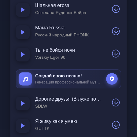
Шальная егоза
Как бы не так, этот тайм - главное
Светлана Руденко-Вейра
Что ты можешь мне объяснить
Когда катаешься в клубы?
Мама Russia
Русский народный PHONK
Я хочу пить, хочу забыть
О, ты хочешь грубо!
Ты не бойся ночи
Vorskiy Egor 98
Нервы на пределе
Как мне дальше с тобой?
Создай свою песню!
Генерация профессиональной музыки всего за
25 ₽
Я хочу релоадед
Если это любовь
Дорогие друзья (В луже под дождиком мокнет щенок)
Перестань, малышка 
SDLW
Не надо параноить
Я живу как я умею
Возьми мое всё 
GUT1K
Но только сердце не тронь!