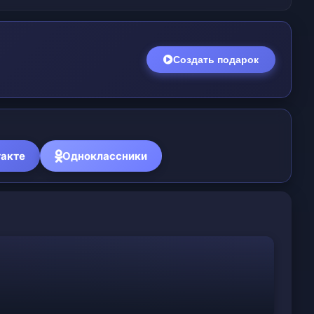
Создать подарок
акте
Одноклассники