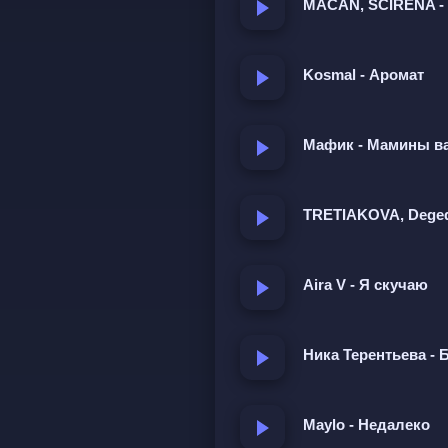
MACAN, SCIRENA - 
Kosmal - Аромат
Мафик - Мамины в
TRETIAKOVA, Deged
Aira V - Я скучаю
Ника Терентьева - 
Maylo - Недалеко