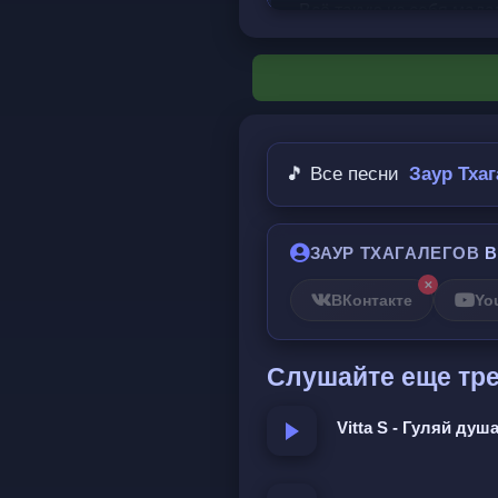
Всё такую из себя мада
Не хотела замечать его,
Горделиво смотрит на н
Но сельский парень от 
Каменное сердце в розы
🎵 Все песни
Заур Тха
А ты беги, беги, беги
ЗАУР ТХАГАЛЕГОВ
В
И ты роднее всех на св
✕
Обычный сельский парен
ВКонтакте
Yo
Будешь ты со мною, знай
Слушайте еще тр
Она пыталась долго 
Vitta S - Гуляй душ
Как же быть и как же ей
Убегала и не знала, как 