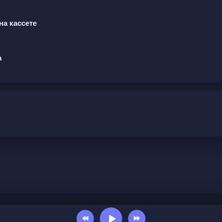
на кассете
а