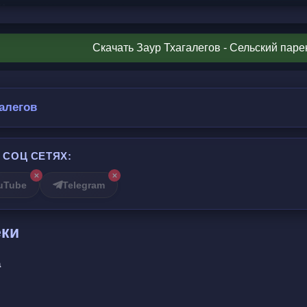
м.
Скачать Заур Тхагалегов - Сельский пар
его.
любви не бежит,
 превратит.
галегов
, я догоню,
 СОЦ СЕТЯХ:
ете, признаю.
✕
✕
ь, сердце заберу,
uTube
Telegram
, я не шучу.
еки
осознать,
а
 понять.
сказать,