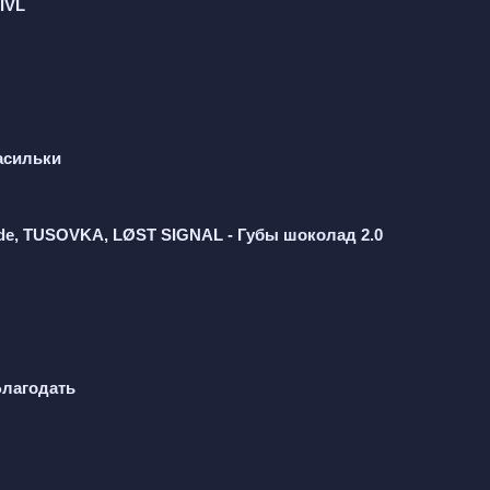
IVL
асильки
e, TUSOVKA, LØST SIGNAL - Губы шоколад 2.0
Благодать