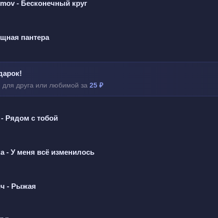
Rumov - Бесконечный круг
е о нём опять.
,
ищная пантера
ько лишь меня,
 моя.
дарок!
 для друга или любимой за
25 ₽
догоню,
- Рядом с тобой
е, признаю.
 сердце заберу,
а - У меня всё изменилось
 я не шучу.
ч - Рыжая