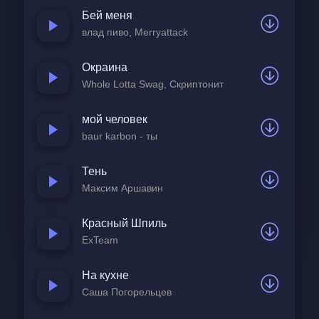
Расцветает на глазах
Бей меня
Мир вокруг бледнеет, тает
влад пиво, Merryattack
Гаснет в сумрачных тонах
Окраина
Whole Lotta Swag, Скриптонит
Лишь она одна сияет
Средь безмолвной серости
мой человек
baur karbon - ты
Словно ангел с небосвода
Воплощение красоты
Тень
Максим Аршавин
Хочу шагнуть навстречу
Красный Шпиль
Забыв про всё вокруг
ExTeam
В тихий дивный вечер
Коснуться нежных рук
На кухне
Саша Погорельцев
Задержись, рассветный час