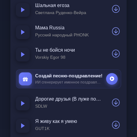
Шальная егоза
Словно ангел с небосвода
Светлана Руденко-Вейра
Воплощение красоты
Мама Russia
Нет ни звука, ни движения
Русский народный PHONK
Лишь безмолвная толпа
Ты не бойся ночи
И в одном мгновении
Vorskiy Egor 98
Жизнь наполнилась до дна
Создай песню-поздравление!
В её взгляде синий омут
ИИ сгенерирует именное поздравление всего за
25 ₽
И сияние небес
Дорогие друзья (В луже под дождиком мокнет щенок)
В ней увидел я, наверно
SDLW
Воплощение чудес
Я живу как я умею
Девушка в красивом платье
GUT1K