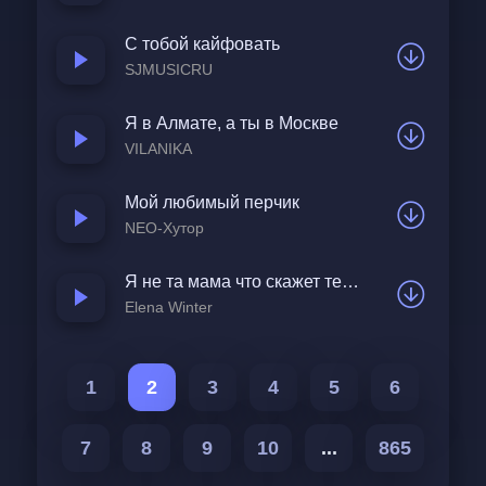
С тобой кайфовать
SJMUSICRU
Я в Алмате, а ты в Москве
VILANIKA
Мой любимый перчик
NEO-Хутор
Я не та мама что скажет терпи
Elena Winter
1
2
3
4
5
6
7
8
9
10
...
865