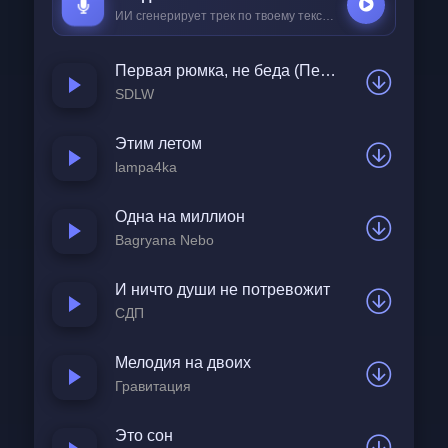
ИИ сгенерирует трек по твоему тексту за
25 ₽
Первая рюмка, не беда (Первая рюмка, как вода)
SDLW
Этим летом
lampa4ka
Одна на миллион
Bagryana Nebo
И ничто души не потревожит
СДП
Мелодия на двоих
Гравитация
Это сон