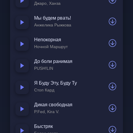
Джаро, Ханза
Мы будем рвать!
Анжелика Рыжкова
Непокорная
Ночной Маршрут
До боли ранимая
PUSH!LIN
Я Буду Эту, Буду Ту
Стоп Кард
Дикая свободная
P.Fed, Kira V.
Быстряк