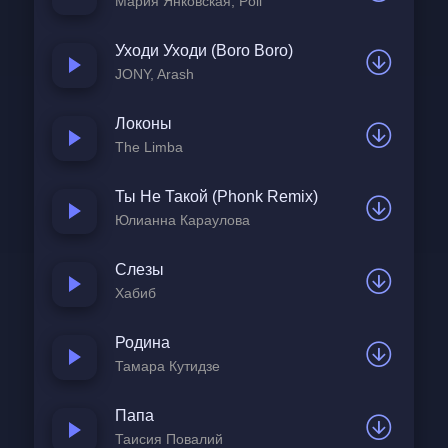
Мария Янковская, Poli
Уходи Уходи (Boro Boro)
JONY, Arash
Локоны
The Limba
Ты Не Такой (Phonk Remix)
Юлианна Караулова
Слезы
Хабиб
Родина
Тамара Кутидзе
Папа
Таисия Повалий