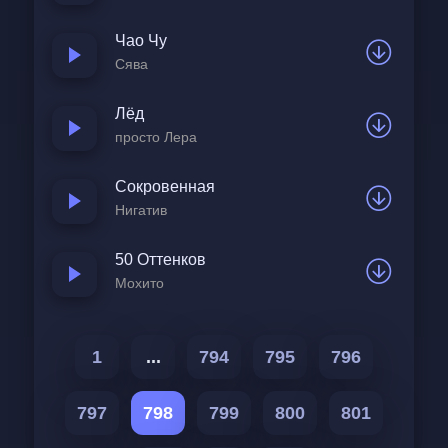
Чао Чу
Сява
Лёд
просто Лера
Сокровенная
Нигатив
50 Оттенков
Мохито
1
...
794
795
796
797
798
799
800
801