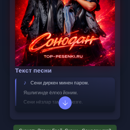
Текст песни
Сени диркен минен паром.
Яшлигинде ёлгюз йоним.
Сени нёзлар тамлей йюзге.
Мимадаш кал харбер сёзге.
Иштен мине уйятарсан.