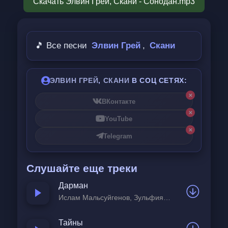
Скачать Элвин Грей, Скани - Сонодан.mp3
Сейбап убуйва тырсан.
Эльсандуга чырлаганы да.
🎵 Все песни
Элвин Грей
,
Скани
Уяныр мин йаным да.
ЭЛВИН ГРЕЙ
,
СКАНИ
В СОЦ СЕТЯХ:
Перевод на русский язык:
✕
ВКонтакте
✕
Ты - моя опора.
YouTube
✕
В молодости я был слеп.
Telegram
Твои слёзы омывают моё лицо.
Слушайте еще треки
Тишина остаётся после каждого 
Дарман
слова.
Ислам Мальсуйгенов, Зульфия Чотчаева
От работы я устаю.
Тайны
Ты - причина моего пробуждения.