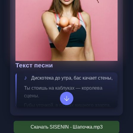
Текст песни
Дискотека до утра, бас качает стены,  
Ты стоишь на каблуках — королева 
сцены.  
Губы уточкой, в глазах хищного азарта,  
На тебе палёный шмот в стиле леопарда. 
Скачать SISENIN - Шапочка.mp3
Все вокруг потеют, плавится танцпол,  