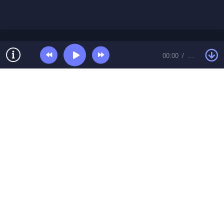
00:00
…
© Топ песенки 2026 Контакты:
toppesent@gmail.com