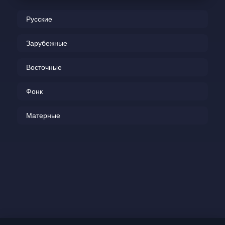
В тёмном переулочке.  
Русские
Не стесняйся запустить  
Пальчики под юбочку —  
Зарубежные
Для тебя, моя Матильда,  
Восточные
Сложит губки в трубочку.  
Собирайся на прогулку  
Фонк
И припудри булочки —  
Матерные
Буду мять твою Матильду  
В тёмном переулочке.  
Не стесняйся запустить  
Пальчики под юбочку —  
Для тебя, моя Матильда,  
Сложит губки в трубочку.  