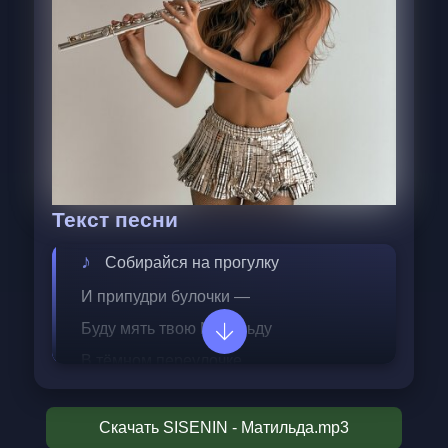
Текст песни
Собирайся на прогулку  
И припудри булочки —  
Буду мять твою Матильду  
В тёмном переулочке.  
Не стесняйся запустить  
Скачать SISENIN - Матильда.mp3